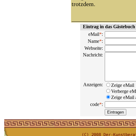
trotzdem.
Eintrag in das Gästebuch
eMail
*
:
Name
*
:
Webseite:
Nachricht:
Anzeigen:
Zeige eMail
Verberge eM
Zeige eMail a
code
*
: