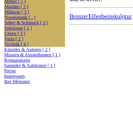
Möbel [ 5 ]
Maritim [ 2 ]
Militaria [ 3 ]
Bronze/Elfenbeinskulptur
Numismatik [ - ]
Silber & Schmuck [ 3 ]
Spielzeug [ 1 ]
Uhren [ 3 ]
Varia [ 2 ]
Technik [ 4 ]
Künstler & Autoren [ 2 ]
Museen & Ausstellungen [ 1 ]
Restauratoren
Sammler & Auktionen [ 1 ]
Presse
Impressum
Ihre Meinung