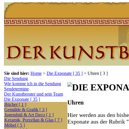
Sie sind hier:
Home
>
Die Exponate [ 35 ]
>
Uhren [ 3 ]
Die Sendung
Wie komme ich in die Sendung
Sendetermine
Der Kunstberater und sein Team
Die Exponate [ 35 ]
Uhren
Bücher [ 1 ]
Gemälde & Grafik [ 3 ]
Hier werden aus den bishe
Jugendstil & Art Deco [ 1 ]
Keramik, Porzellan & Glas [ 7 ]
Exponate aus der Rubrik 
Möbel [ 5 ]