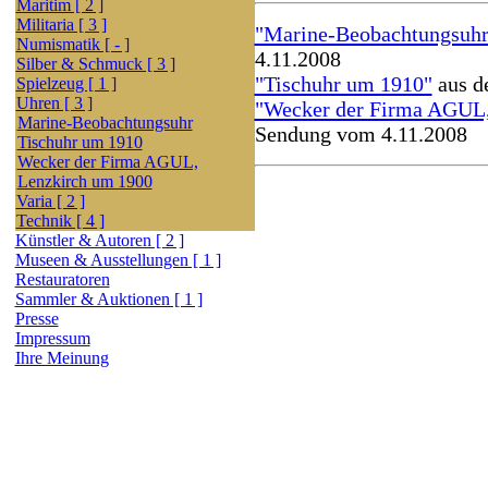
Maritim [ 2 ]
Militaria [ 3 ]
"Marine-Beobachtungsuhr
Numismatik [ - ]
4.11.2008
Silber & Schmuck [ 3 ]
"Tischuhr um 1910"
aus d
Spielzeug [ 1 ]
Uhren [ 3 ]
"Wecker der Firma AGUL,
Marine-Beobachtungsuhr
Sendung vom 4.11.2008
Tischuhr um 1910
Wecker der Firma AGUL,
Lenzkirch um 1900
Varia [ 2 ]
Technik [ 4 ]
Künstler & Autoren [ 2 ]
Museen & Ausstellungen [ 1 ]
Restauratoren
Sammler & Auktionen [ 1 ]
Presse
Impressum
Ihre Meinung