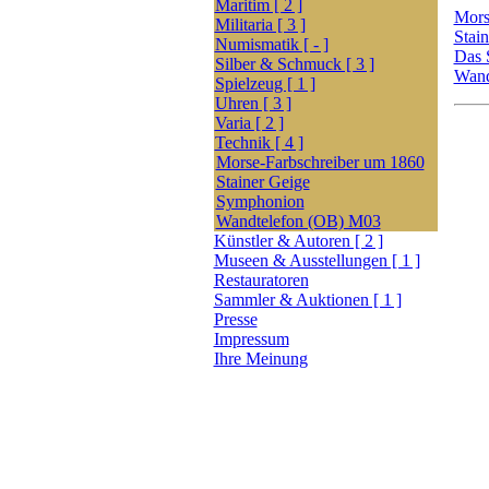
Maritim [ 2 ]
Mors
Militaria [ 3 ]
Stai
Numismatik [ - ]
Das 
Silber & Schmuck [ 3 ]
Wand
Spielzeug [ 1 ]
Uhren [ 3 ]
Varia [ 2 ]
Technik [ 4 ]
Morse-Farbschreiber um 1860
Stainer Geige
Symphonion
Wandtelefon (OB) M03
Künstler & Autoren [ 2 ]
Museen & Ausstellungen [ 1 ]
Restauratoren
Sammler & Auktionen [ 1 ]
Presse
Impressum
Ihre Meinung