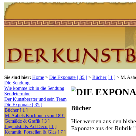
Sie sind hier:
Home
>
Die Exponate [ 35 ]
>
Bücher [ 1 ]
>
M. Aabe
Die Sendung
Wie komme ich in die Sendung
Sendetermine
Der Kunstberater und sein Team
Die Exponate [ 35 ]
Bücher
Bücher [ 1 ]
M. Aabels Kochbuch von 1891
Hier werden aus den bishe
Gemälde & Grafik [ 3 ]
Jugendstil & Art Deco [ 1 ]
Exponate aus der Rubrik 
Keramik, Porzellan & Glas [ 7 ]