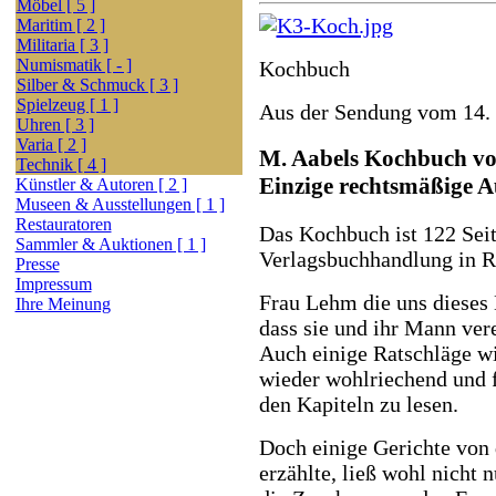
Möbel [ 5 ]
Maritim [ 2 ]
Militaria [ 3 ]
Numismatik [ - ]
Kochbuch
Silber & Schmuck [ 3 ]
Spielzeug [ 1 ]
Aus der Sendung vom 14.
Uhren [ 3 ]
Varia [ 2 ]
M. Aabels Kochbuch v
Technik [ 4 ]
Einzige rechtsmäßige 
Künstler & Autoren [ 2 ]
Museen & Ausstellungen [ 1 ]
Restauratoren
Das Kochbuch ist 122 Seite
Sammler & Auktionen [ 1 ]
Verlagsbuchhandlung in R
Presse
Impressum
Frau Lehm die uns dieses 
Ihre Meinung
dass sie und ihr Mann ver
Auch einige Ratschläge wi
wieder wohlriechend und f
den Kapiteln zu lesen.
Doch einige Gerichte von
erzählte, ließ wohl nicht 